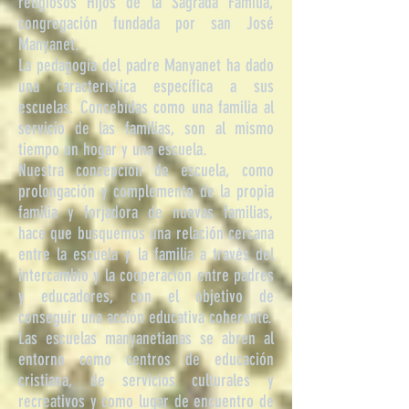
religiosos Hijos de la Sagrada Familia,
congregación fundada por san José
Manyanet.
La pedagogía del padre Manyanet ha dado
una característica específica a sus
escuelas. Concebidas como una familia al
servicio de las familias, son al mismo
tiempo un hogar y una escuela.
Nuestra concepción de escuela, como
prolongación y complemento de la propia
familia y forjadora de nuevas familias,
hace que busquemos una relación cercana
entre la escuela y la familia a través del
intercambio y la cooperación entre padres
y educadores, con el objetivo de
conseguir una acción educativa coherente.
Las escuelas manyanetianas se abren al
entorno como centros de educación
cristiana, de servicios culturales y
recreativos y como lugar de encuentro de