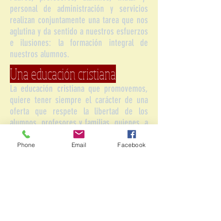
personal de administración y servicios
realizan conjunta­mente una tarea que nos
aglutina y da sentido a nuestros esfuerzos
e ilusiones: la formación integral de
nuestros alumnos.
Una educación cristiana
La educación cristiana que promovemos,
quiere tener siempre el carácter de una
oferta que respete la libertad de los
alumnos, profesores y familias, quienes, a
su vez, deben respetar el Carácter Propio
del centro.
Phone
Email
Facebook
Con estos criterios:
« enseñamos la religión católica y
promovemos la formación de unos
alumnos conscientes y responsables, a
través de la presentación fundamentada y