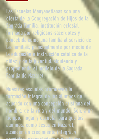
Las Escuelas Manyanetianas son una
oferta de la Congregación de Hijos de la
Sagrada Familia, institución eclesial
formada por religiosos-sacerdotes y
concebida como una familia al servicio de
las familias, principalmente por medio de
la educación e instrucción católica de la
niñez y de la juventud, siguiendo y
proponiendo el modelo de la Sagrada
Familia de Nazaret.
Nuestras escuelas promueven la
formación integral de los alumnos de
acuerdo con una concepción cristiana del
hombre, de la vida y del mundo. Son, a un
tiempo, hogar y escuela, para que los
alumnos, como Jesús en Nazaret,
alcancen un crecimiento integral y