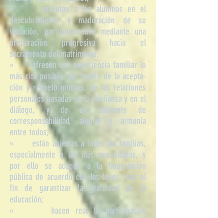
« orientan a los alumnos en el
descubrimiento y maduración de su
vocación, par­ticularmente mediante una
preparación progresiva hacia el
sacramento del matrimonio;
« ofrecen una experiencia familiar lo
más rica posible, por medio de la acepta­
ción y respeto mutuos, de las relaciones
personales basadas en la confianza y en el
diálogo, y de un ambiente de
corresponsabilidad, alegría y armonía
entre todos;
« están abiertas a todas las familias,
especialmente a las más necesitadas, y
por ello se acogen a la financiación
pública de acuerdo con las leyes, con el
fin de garantizar la gratuidad de la
educación;
« hacen real la participación