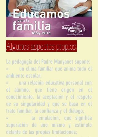
Algunos aspectos propios.
La pedagogía del Padre Manyanet supone:
« un clima familiar que anima todo el
ambiente escolar;
« una relación educativa personal con
el alumno, que tiene origen en el
conocimiento, la aceptación y el respeto
de su singularidad y que se basa en el
trato familiar, la confianza y el diálogo;
« la emulación, que significa
superación de uno mismo y estímulo
delante de las propias limitaciones;