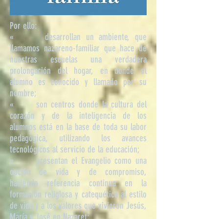
Por ello:
« desarrollan un ambiente, que
llamamos nazareno-familiar que hace de
nuestras escuelas una ver­dadera
prolongación del hogar, en donde el
alumno es conocido y llamado por su
nombre;
« son centros donde la cultura del
corazón y de la inteligencia de los
alumnos está en la base de toda su labor
pedagógica, utilizando los avances
tecnológi­cos al servicio de la educación;
« presentan el Evangelio como una
opción de vida y de compromiso,
haciendo referencia continua en la
formación religiosa y catequética al estilo
de vida y a los valores que vivieron Jesús,
María y José en Nazaret;