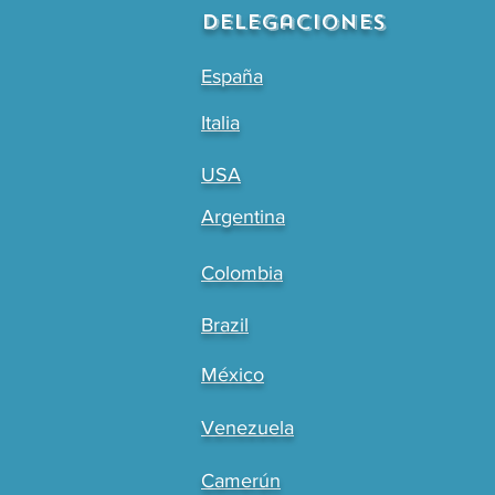
Delegaciones
España
Italia
USA
Argentina
Colombia
Brazil
México
Venezuela
Camerún