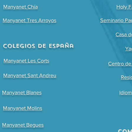
Manyanet Chía
Holy F
Manyanet Tres Arroyos
Seminario Pa
Casa d
Colegios de España
Ya
Manyanet Les Corts
Centro de 
Manyanet Sant Andreu
Resi
Manyanet Blanes
Idio
Manyanet Molins
Manyanet Begues
com