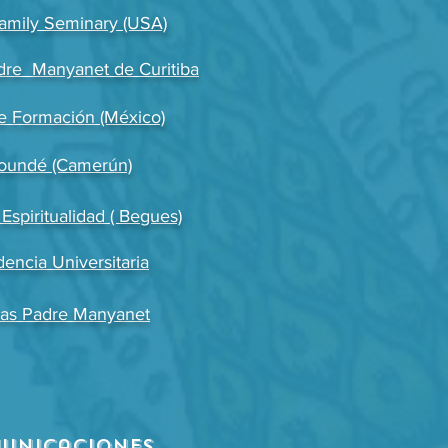
amily Seminary (USA)
dre Manyanet de Curitiba
e Formación (México)
oundé (Camerún)
Espiritualidad ( Begues)
dencia Universitaria
mas Padre Manyanet
unicaciones