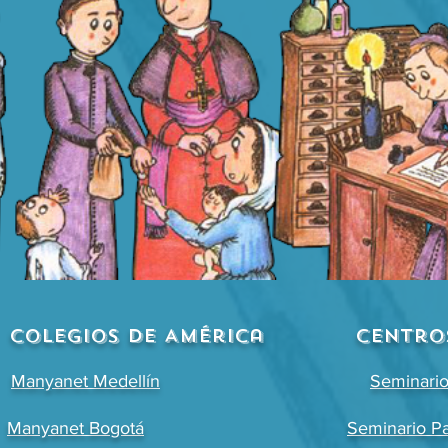
Colegios DE América
Centro
Manyanet Medellín
Seminari
Manyanet Bogotá
Seminario P