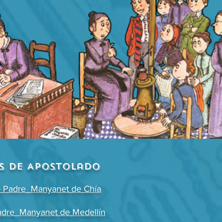
s de Apostolado
o Padre Manyanet de Chía
adre Manyanet de Medellín