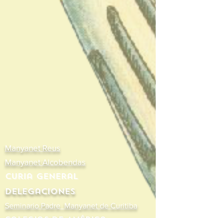
Manyanet Reus
Manyanet Alcobendas
Curia General
Delegaciones
Seminario Padre Manyanet de Curitiba