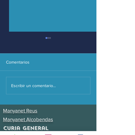
Comentarios
FORMACIÓN
ENCUENTRO
Escribir un comentario...
PERMANENTE
VOCACIONAL
SEPTIEMBRE 12, 2023
Manyanet Reus
Manyanet Alcobendas
Curia General